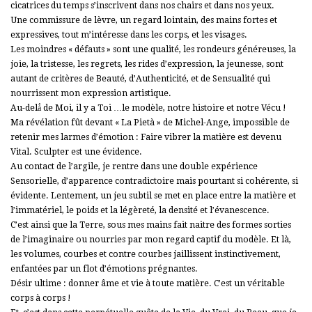
cicatrices du temps s’inscrivent dans nos chairs et dans nos yeux.
Une commissure de lèvre, un regard lointain, des mains fortes et
expressives, tout m’intéresse dans les corps, et les visages.
Les moindres « défauts » sont une qualité, les rondeurs généreuses, la
joie, la tristesse, les regrets, les rides d’expression, la jeunesse, sont
autant de critères de Beauté, d’Authenticité, et de Sensualité qui
nourrissent mon expression artistique.
Au-delà̀ de Moi, il y a Toi …le modèle, notre histoire et notre Vécu !
Ma révélation fût devant « La Pietà » de Michel-Ange, impossible de
retenir mes larmes d’émotion : Faire vibrer la matière est devenu
Vital. Sculpter est une évidence.
Au contact de l’argile, je rentre dans une double expérience
Sensorielle, d’apparence contradictoire mais pourtant si cohérente, si
évidente. Lentement, un jeu subtil se met en place entre la matière et
l’immatériel, le poids et la légèreté, la densité et l’évanescence.
C’est ainsi que la Terre, sous mes mains fait naitre des formes sorties
de l’imaginaire ou nourries par mon regard captif du modèle. Et là,
les volumes, courbes et contre courbes jaillissent instinctivement,
enfantées par un flot d’émotions prégnantes.
Désir ultime : donner âme et vie à toute matière. C’est un véritable
corps à corps !